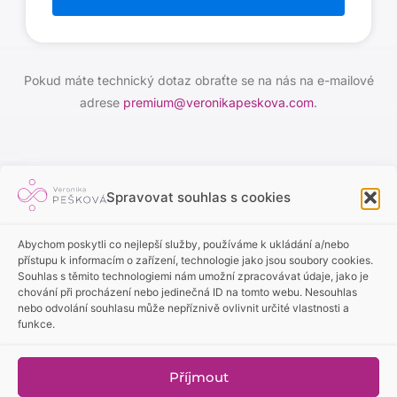
Pokud máte technický dotaz obraťte se na nás na e-mailové
adrese
premium@veronikapeskova.com
.
Spravovat souhlas s cookies
Abychom poskytli co nejlepší služby, používáme k ukládání a/nebo
přístupu k informacím o zařízení, technologie jako jsou soubory cookies.
+420 773 682 843
Souhlas s těmito technologiemi nám umožní zpracovávat údaje, jako je
chování při procházení nebo jedinečná ID na tomto webu. Nesouhlas
info@veronikapeskova.com
nebo odvolání souhlasu může nepříznivě ovlivnit určité vlastnosti a
Veronika Pešková
funkce.
Ochrana osobních údajů
Obchodní podmínky
Příjmout