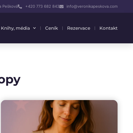
a Pešková
+420 773 682 843
info@veronikapeskova.com
Knihy, média
Ceník
Rezervace
Kontakt
hopy