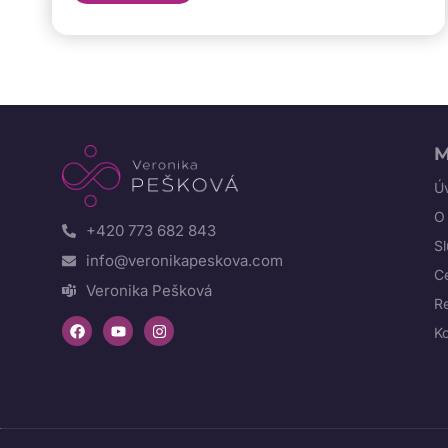
M
Úv
O
+420 773 682 843
S
info@veronikapeskova.com
C
Veronika Pešková
R
K