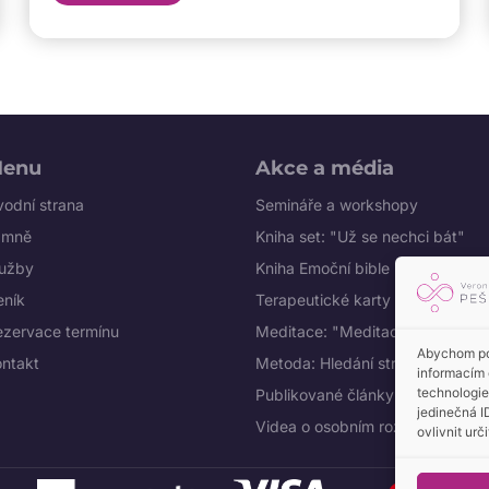
enu
Akce a média
odní strana
Semináře a workshopy
 mně
Kniha set: "Už se nechci bát"
lužby
Kniha Emoční bible
eník
Terapeutické karty Mapa duše
ezervace termínu
Meditace: "Meditace s Veroniko
Abychom pos
ontakt
Metoda: Hledání strachové víry
informacím 
technologie
Publikované články
jedinečná I
Videa o osobním rozvoji na You
ovlivnit urč