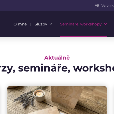
Veronik
O mně
Služby
Semináře, workshopy
Aktuálně
zy, semináře, works