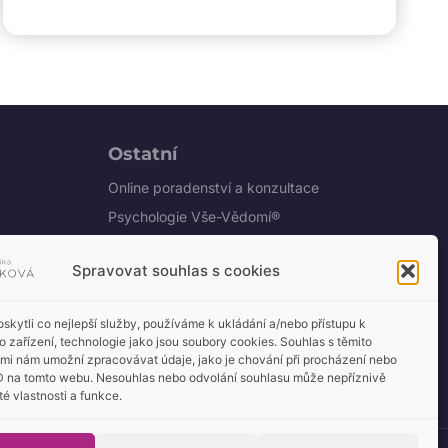
Ostatní
Online poradenství a konzultace
Psychologie Vše-Vědomí®
Ochrana osobních údajů
Spravovat souhlas s cookies
Obchodní podmínky
u"
kytli co nejlepší služby, používáme k ukládání a/nebo přístupu k
o zařízení, technologie jako jsou soubory cookies. Souhlas s těmito
mi nám umožní zpracovávat údaje, jako je chování při procházení nebo
D na tomto webu. Nesouhlas nebo odvolání souhlasu může nepříznivě
tube
ité vlastnosti a funkce.