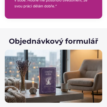
v sobě. Hodně mě posunulo uvědomění, že
svou práci dělám dobře.“
Objednávkový formulář