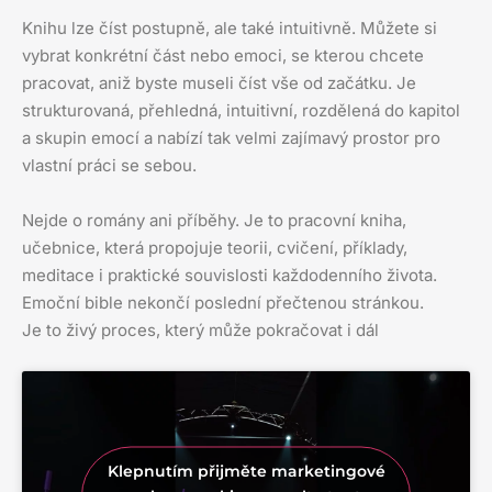
Knihu lze číst postupně, ale také intuitivně. Můžete si
vybrat konkrétní část nebo emoci, se kterou chcete
pracovat, aniž byste museli číst vše od začátku. Je
strukturovaná, přehledná, intuitivní, rozdělená do kapitol
a skupin emocí a nabízí tak velmi zajímavý prostor pro
vlastní práci se sebou.
Nejde o romány ani příběhy. Je to pracovní kniha,
učebnice, která propojuje teorii, cvičení, příklady,
meditace i praktické souvislosti každodenního života.
Emoční bible nekončí poslední přečtenou stránkou.
Je to živý proces, který může pokračovat i dál
Klepnutím přijměte marketingové