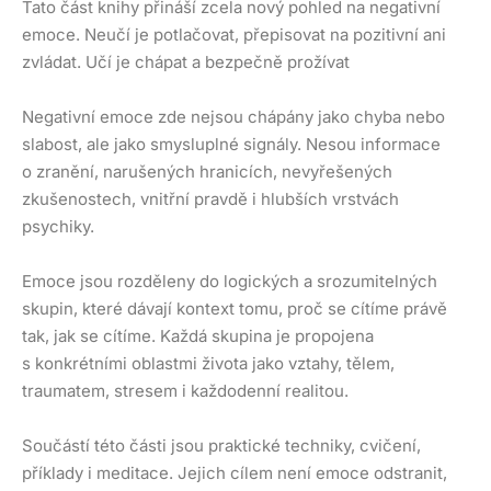
Tato část knihy přináší zcela nový pohled na negativní
emoce. Neučí je potlačovat, přepisovat na pozitivní ani
zvládat. Učí je chápat a bezpečně prožívat
Negativní emoce zde nejsou chápány jako chyba nebo
slabost, ale jako smysluplné signály. Nesou informace
o zranění, narušených hranicích, nevyřešených
zkušenostech, vnitřní pravdě i hlubších vrstvách
psychiky.
Emoce jsou rozděleny do logických a srozumitelných
skupin, které dávají kontext tomu, proč se cítíme právě
tak, jak se cítíme. Každá skupina je propojena
s konkrétními oblastmi života jako vztahy, tělem,
traumatem, stresem i každodenní realitou.
Součástí této části jsou praktické techniky, cvičení,
příklady i meditace. Jejich cílem není emoce odstranit,