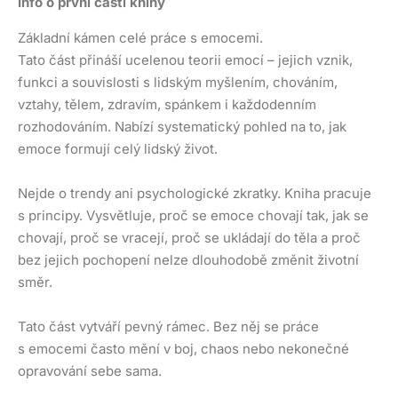
Info o první části knihy
Základní kámen celé práce s emocemi.
Tato část přináší ucelenou teorii emocí – jejich vznik,
funkci a souvislosti s lidským myšlením, chováním,
vztahy, tělem, zdravím, spánkem i každodenním
rozhodováním. Nabízí systematický pohled na to, jak
emoce formují celý lidský život.
Nejde o trendy ani psychologické zkratky. Kniha pracuje
s principy. Vysvětluje, proč se emoce chovají tak, jak se
chovají, proč se vracejí, proč se ukládají do těla a proč
bez jejich pochopení nelze dlouhodobě změnit životní
směr.
Tato část vytváří pevný rámec. Bez něj se práce
s emocemi často mění v boj, chaos nebo nekonečné
opravování sebe sama.