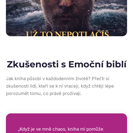
Zkušenosti s Emoční biblí
Jak kniha působí v každodenním životě? Přečti si
zkušenosti lidí, kteří se k ní vracejí, když chtějí lépe
porozumět tomu, co právě prožívají.
„Když je ve mně chaos, kniha mi pomůže