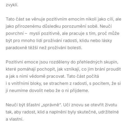
zvyklí.
Tato část se věnuje pozitivním emocím nikoli jako cíli, ale
jako přirozenému důsledku porozumění sobě. Neučí
povrchní – mysli pozitivně, ale pracuje s tím, proč může
být pro mnoho lidí prožívání radosti, klidu nebo lásky
paradoxně těžší než prožívání bolesti.
Pozitivní emoce jsou rozděleny do přehledných skupin,
které pomáhají pochopit, jak vznikají, co jim brání proudit
a jak s nimi vědomě pracovat. Tato část počítá
i s vnitřními bloky, se strachem z radosti, s pocitem, že si
ji neumíme dovolit nebo že o ni přijdeme.
Neučí být šťastní „správně“. Učí znovu se otevřít životu
tak, aby radost, klid a naplnění byly skutečné, udržitelné
a vlastní.