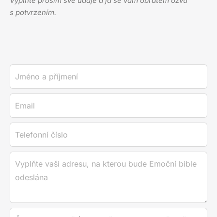
Vyplňte prosím své údaje a já se vám obratem ozvu
s potvrzením.