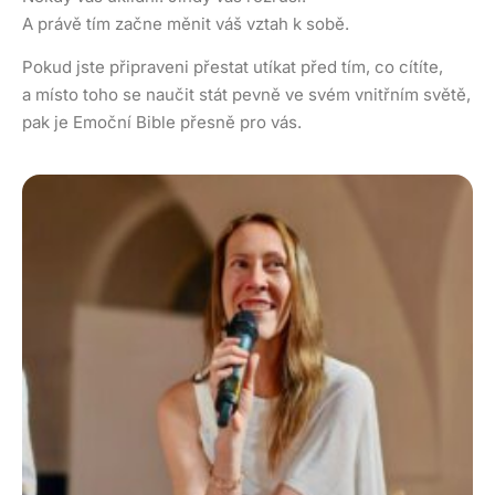
A právě tím začne měnit váš vztah k sobě.
Pokud jste připraveni přestat utíkat před tím, co cítíte,
a místo toho se naučit stát pevně ve svém vnitřním světě,
pak je Emoční Bible přesně pro vás.