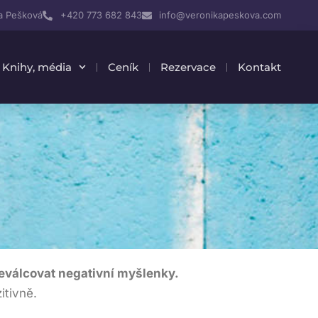
a Pešková
+420 773 682 843
info@veronikapeskova.com
Knihy, média
Ceník
Rezervace
Kontakt
řeválcovat negativní myšlenky.
itivně.