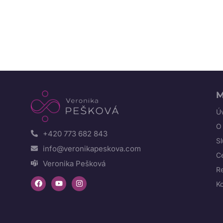
M
Úv
O
+420 773 682 843
S
info@veronikapeskova.com
C
Veronika Pešková
R
K