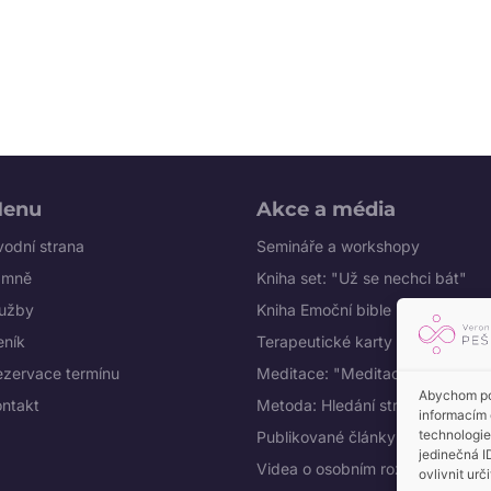
enu
Akce a média
odní strana
Semináře a workshopy
 mně
Kniha set: "Už se nechci bát"
lužby
Kniha Emoční bible
eník
Terapeutické karty Mapa duše
ezervace termínu
Meditace: "Meditace s Veroniko
Abychom pos
ontakt
Metoda: Hledání strachové víry
informacím 
technologie
Publikované články
jedinečná I
Videa o osobním rozvoji na You
ovlivnit urč