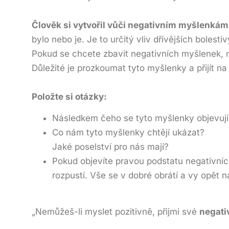
Člověk si vytvořil vůči negativním myšlenkám 
bylo nebo je. Je to určitý vliv dřívějších bolest
Pokud se chcete zbavit negativních myšlenek, mu
Důležité je prozkoumat tyto myšlenky a přijít na
Položte si otázky:
Následkem čeho se tyto myšlenky objevují 
Co nám tyto myšlenky chtějí ukázat?
Jaké poselství pro nás mají?
Pokud objevíte pravou podstatu negativníc
rozpustí. Vše se v dobré obrátí a vy opět n
„Nemůžeš-li myslet pozitivně, přijmi své
negati