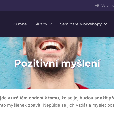
Veronik
O mně
Služby
Semináře, workshopy
Pozitivní myšlení
e v určitém období k tomu, že se jej budou snažit p
hto myšlenek zbavit. Nepůjde se jich vzdát a myslet poz
?