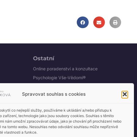
Ostatní
Online poradenství a konzultace
Psychologie Vše-Vědomí®
Ochrana osobních údajů
Spravovat souhlas s cookies
Obchodní podmínky
u"
kytli co nejlepší služby, používáme k ukládání a/nebo přístupu k
o zařízení, technologie jako jsou soubory cookies. Souhlas s těmito
mi nám umožní zpracovávat údaje, jako je chování při procházení nebo
D na tomto webu. Nesouhlas nebo odvolání souhlasu může nepříznivě
tube
ité vlastnosti a funkce.