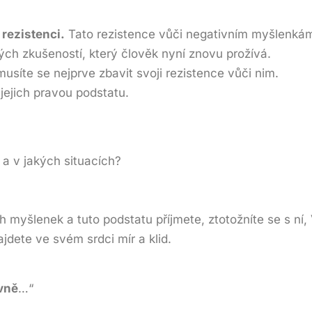
rezistenci.
Tato rezistence vůči negativním myšlenká
ivých zkušeností, který člověk nyní znovu prožívá.
síte se nejprve zbavit svoji rezistence vůči nim.
 jejich pravou podstatu.
a v jakých situacích?
h myšlenek a tuto podstatu příjmete, ztotožníte se s n
ajdete ve svém srdci mír a klid.
vně
…“