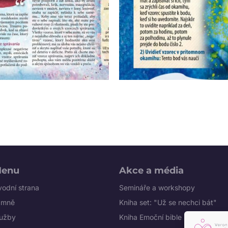
enu
Akce a média
odní strana
Semináře a workshopy
 mně
Kniha set: "Už se nechci bát"
lužby
Kniha Emoční bible