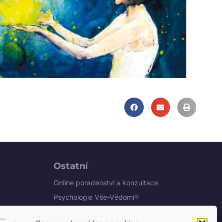
Ostatní
Online poradenství a konzultace
Psychologie Vše-Vědomí®
Ochrana osobních údajů