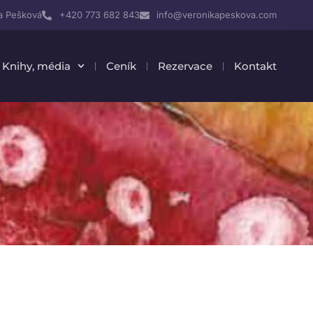
a Pešková
+420 773 682 843
info@veronikapeskova.com
Knihy, média
Ceník
Rezervace
Kontakt
s