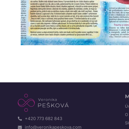
M
Úv
O
+420 773 682 843
S
info@veronikapeskova.com