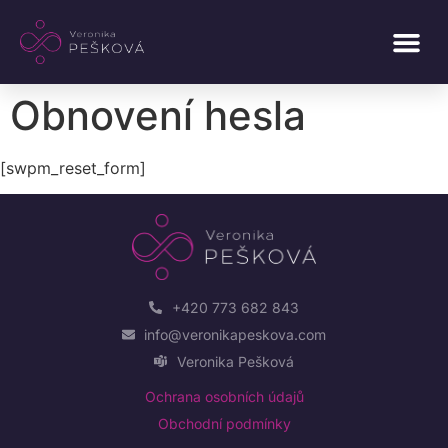
Obnovení hesla
[swpm_reset_form]
+420 773 682 843
info@veronikapeskova.com
Veronika Pešková
Ochrana osobních údajů
Obchodní podmínky