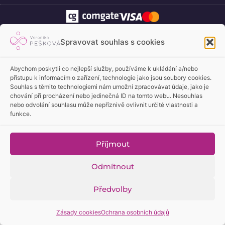
© 2026 Veronika Pešková. Všechna práva vyhrazena.
Spravovat souhlas s cookies
Poskytované služby jsou psychologickým poradenstvím a nenahrazují
zdravotní péči ani poradenskou psychoterapii.
Abychom poskytli co nejlepší služby, používáme k ukládání a/nebo
přístupu k informacím o zařízení, technologie jako jsou soubory cookies.
Souhlas s těmito technologiemi nám umožní zpracovávat údaje, jako je
chování při procházení nebo jedinečná ID na tomto webu. Nesouhlas
nebo odvolání souhlasu může nepříznivě ovlivnit určité vlastnosti a
funkce.
Příjmout
Odmítnout
Předvolby
Zásady cookies
Ochrana osobních údajů