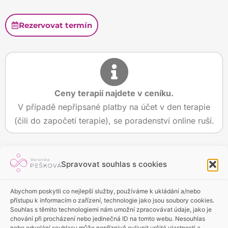
Rezervovat termín
Ceny terapií najdete v ceníku.
V případě nepřipsané platby na účet v den terapie
(čili do započetí terapie), se poradenství online ruší.
Spravovat souhlas s cookies
Abychom poskytli co nejlepší služby, používáme k ukládání a/nebo
přístupu k informacím o zařízení, technologie jako jsou soubory cookies.
+420 773 682 843
Souhlas s těmito technologiemi nám umožní zpracovávat údaje, jako je
chování při procházení nebo jedinečná ID na tomto webu. Nesouhlas
info@veronikapeskova.com
nebo odvolání souhlasu může nepříznivě ovlivnit určité vlastnosti a