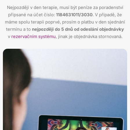
Nejpozději v den terapie, musí být peníze za poradenství
připsané na účet číslo:
1184631011/3030
. V případě, že
máme spolu terapii poprvé, prosím o platbu v den sjednání
termínu a to
nejpozději do 5 dnů od odeslání objednávky
v
rezervačním systému
, jinak je objednávka stornovaná.