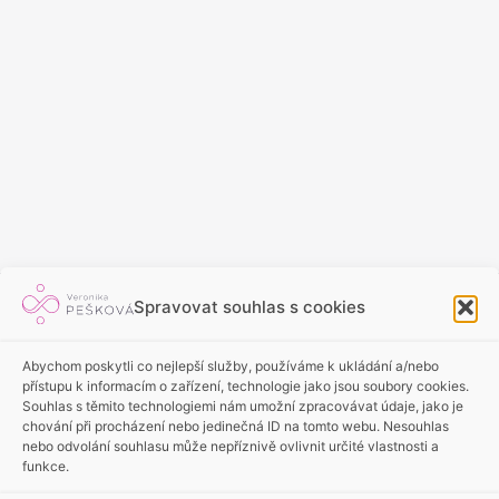
Spravovat souhlas s cookies
Abychom poskytli co nejlepší služby, používáme k ukládání a/nebo
přístupu k informacím o zařízení, technologie jako jsou soubory cookies.
+420 773 682 843
Souhlas s těmito technologiemi nám umožní zpracovávat údaje, jako je
chování při procházení nebo jedinečná ID na tomto webu. Nesouhlas
info@veronikapeskova.com
nebo odvolání souhlasu může nepříznivě ovlivnit určité vlastnosti a
Veronika Pešková
funkce.
Ochrana osobních údajů