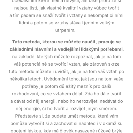
očekáváním které měli a nevyšli, ale také proto že si
nejsou jistí, jak vlastně kvalitní vztahy vůbec tvořit
a tím pádem se snaží tvořit i vztahy s nekompatibilními
lidmi a potom se vztahy stávají jedním velkým
utrpením.
Tato metoda, kterou se můžete naučit, pracuje se
základními hlavními a vedlejšími lidskými potřebami
,
na základě, kterých můžete rozpoznat, jak je na tom
váš potenciálně se tvořící vztah, ale zároveň skrze
tuto metodu můžete i uvidět, jak je na tom váš vztah po
několika letech. Uvědomění toho, jak jsou na tom vaše
potřeby je potom důležitý mezník pro další
rozhodování, co se vztahem dělat. Zda ho dále tvořit
a dávat od něj energii, nebo ho nerozvíjet, nedávat do
něj energie, či ho tvořit a rozvíjet jiným směrem.
Představte si, že budete umět metodu, která vám
pomůže vytvořit si a zachovat si nadhled i v okamžiku
opojení láskou, kdy má člověk nasazené růžové brýle